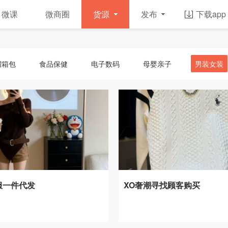
微课
微商圈
货源
发布
下载app
帽箱包
食品保健
电子数码
母婴亲子
男装女装
服一件代发
XO奢潮寻找顾客购买