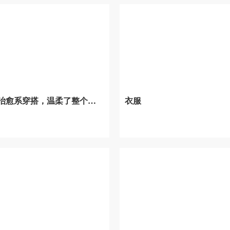
被问*的治愈系穿搭，温柔了整个季节。
衣服