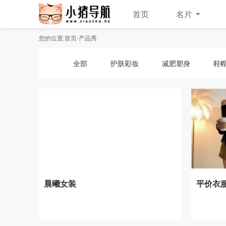
首页
名片
您的位置:
首页
-
产品秀
全部
护肤彩妆
减肥塑身
鞋
晨曦女装
平价衣