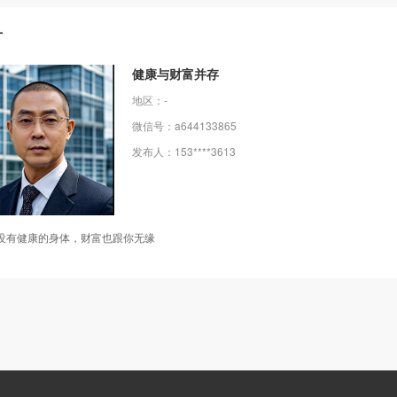
片
健康与财富并存
地区：-
微信号：a644133865
发布人：153****3613
没有健康的身体，财富也跟你无缘