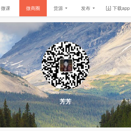
微课
微商圈
货源
发布
下载app
芳芳