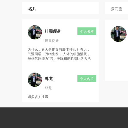
名片
微商圈
排毒瘦身
个人名片
排毒瘦身
为什么，春天是排毒的最佳时机？ 春天，
气温回暖，万物生发， 人体的细胞活跃，
身体代谢能力*强，汗腺和皮脂腺比冬天活
跃…… 排毒，记得食用排毒食品——随便
果
尊龙
个人名片
尊龙
请多多关注哦！